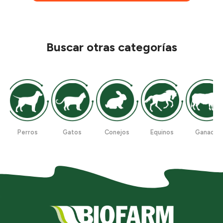
Buscar otras categorías
Perros
Gatos
Conejos
Equinos
Ganado