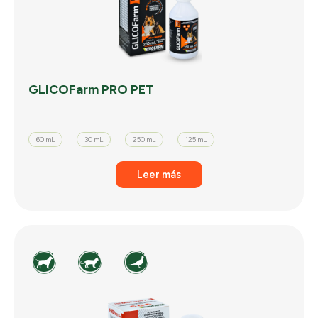
GLICOFarm PRO PET
60 mL
30 mL
250 mL
125 mL
Leer más