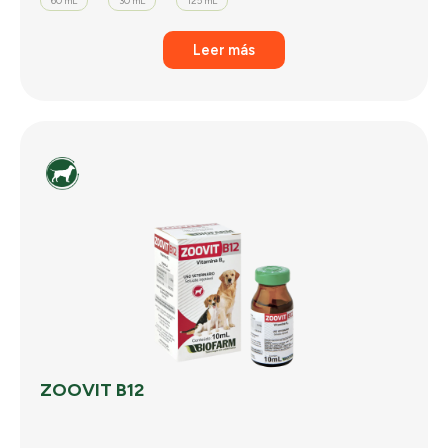
60 mL
30 mL
125 mL
Leer más
ZOOVIT B12