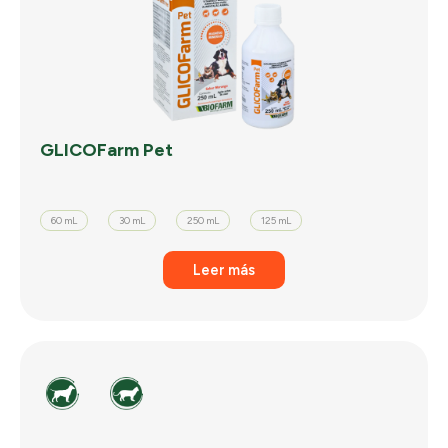
GLICOFarm Pet
60 mL
30 mL
250 mL
125 mL
Leer más