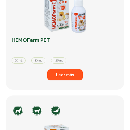
HEMOFarm PET
60 mL
30 mL
125 mL
Leer más