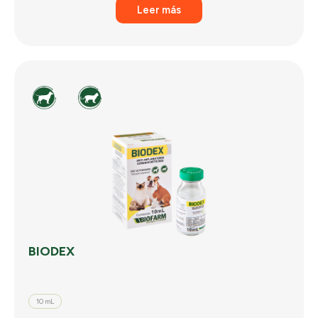
Leer más
BIODEX
10 mL