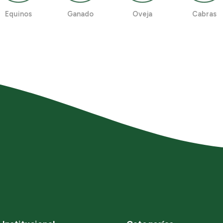
Equinos
Ganado
Oveja
Cabras