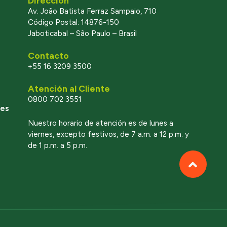
Dirección
Av. João Batista Ferraz Sampaio, 710
Código Postal: 14876-150
Jaboticabal – São Paulo – Brasil
Contacto
+55 16 3209 3500
Atención al Cliente
0800 702 3551
les
Nuestro horario de atención es de lunes a
viernes, excepto festivos, de 7 a.m. a 12 p.m. y
de 1 p.m. a 5 p.m.