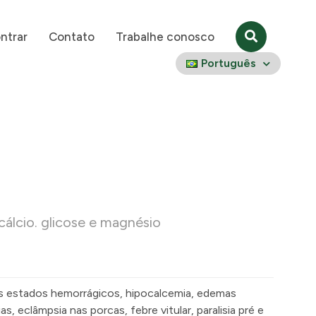
ntrar
Contato
Trabalhe conosco
Português
cálcio. glicose e magnésio
s estados hemorrágicos, hipocalcemia, edemas
ias, eclâmpsia nas porcas, febre
vitular
, paralisia
pré
e