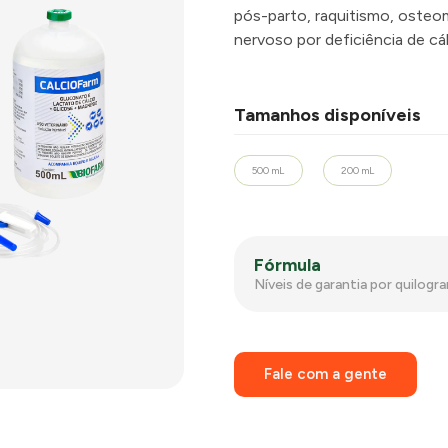
pós-parto, raquitismo, osteom
nervoso por deficiência de cál
Tamanhos disponíveis
500 mL
200 mL
Fórmula
Níveis de garantia por quilogr
Fale com a gente