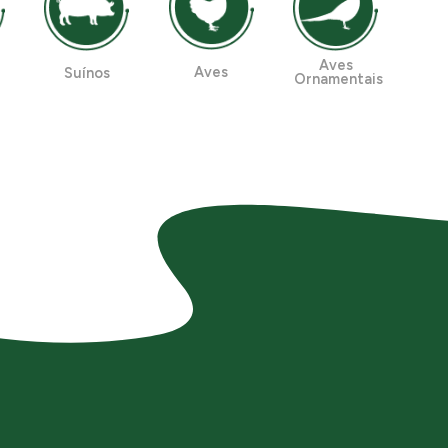
Aves
Aves
Suínos
Ornamentais