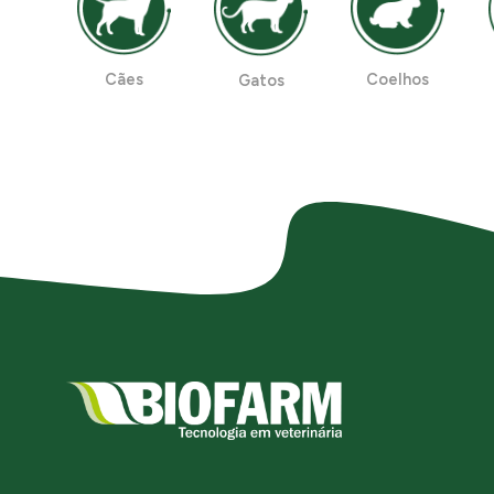
Cães
Coelhos
Gatos