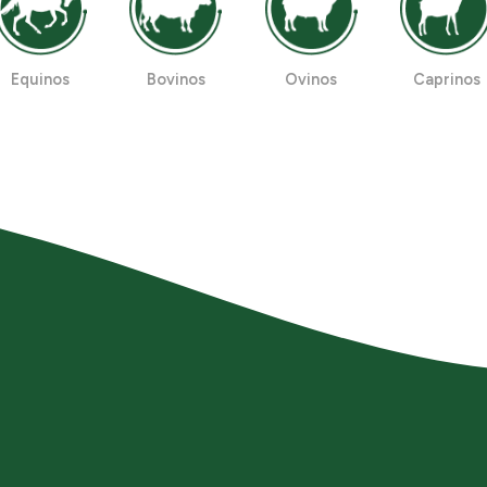
Equinos
Bovinos
Ovinos
Caprinos