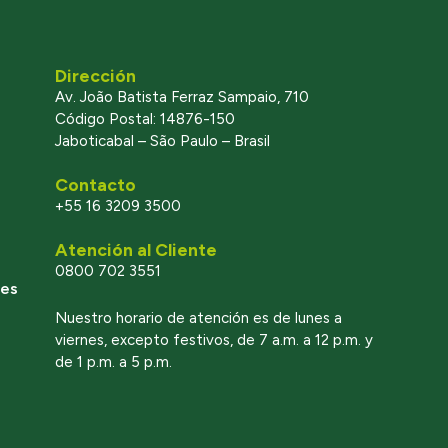
Dirección
Av. João Batista Ferraz Sampaio, 710
Código Postal: 14876-150
Jaboticabal – São Paulo – Brasil
Contacto
+55 16 3209 3500
Atención al Cliente
0800 702 3551
les
Nuestro horario de atención es de lunes a
viernes, excepto festivos, de 7 a.m. a 12 p.m. y
de 1 p.m. a 5 p.m.