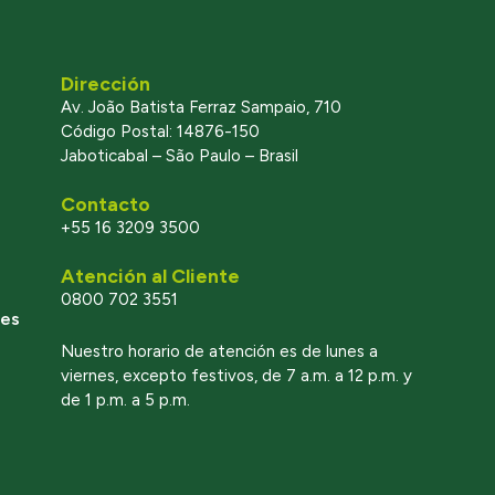
Dirección
Av. João Batista Ferraz Sampaio, 710
Código Postal: 14876-150
Jaboticabal – São Paulo – Brasil
Contacto
+55 16 3209 3500
Atención al Cliente
0800 702 3551
les
Nuestro horario de atención es de lunes a
viernes, excepto festivos, de 7 a.m. a 12 p.m. y
de 1 p.m. a 5 p.m.