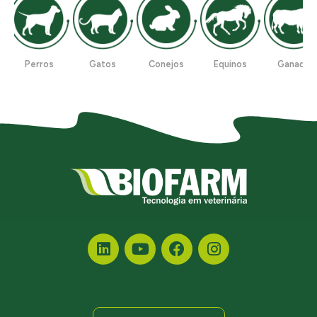
Perros
Gatos
Conejos
Equinos
Ganado