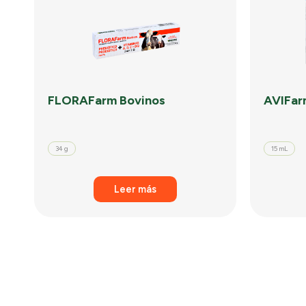
FLORAFarm Bovinos
AVIFar
34 g
15 mL
Leer más