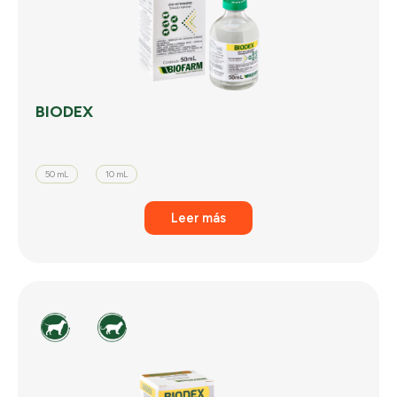
BIODEX
50 mL
10 mL
Leer más