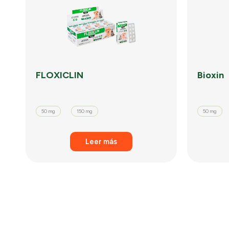
FLOXICLIN
Bioxin
50 mg
150 mg
50 mg
Leer más