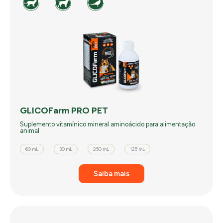
GLICOFarm PRO PET
Suplemento vitamínico mineral aminoácido para alimentação
animal
60 mL
30 mL
250 mL
125 mL
Saiba mais