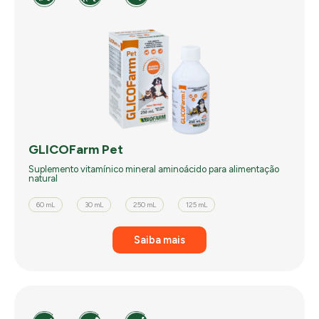
GLICOFarm Pet
Suplemento vitamínico mineral aminoácido para alimentação
natural
60 mL
30 mL
250 mL
125 mL
Saiba mais