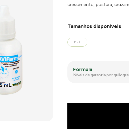
crescimento, postura, cruza
Tamanhos disponíveis
15 mL
Fórmula
Níveis de garantia por quilogr