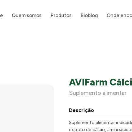
e
Quem somos
Produtos
Bioblog
Onde enco
AVIFarm Cálc
Suplemento alimentar
Descrição
S
uplemento alimentar indicad
extrato de
c
álcio, aminoácido