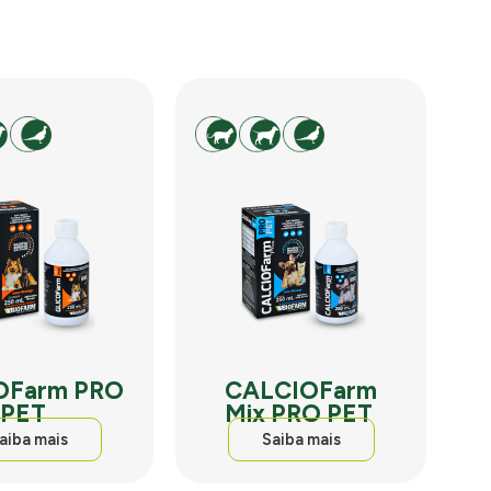
OFarm PRO
CALCIOFarm
PET
Mix PRO PET
aiba mais
Saiba mais