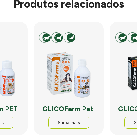
Produtos relacionados
m PET
GLICOFarm Pet
GLIC
is
Saiba mais
S