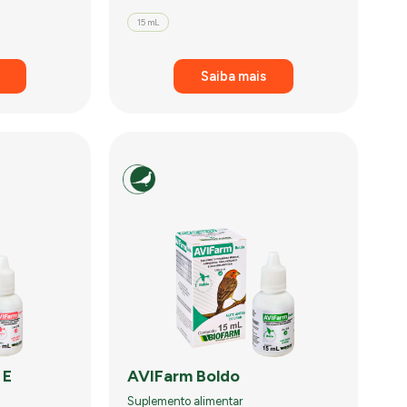
15 mL
Saiba mais
a E
AVIFarm Boldo
Suplemento alimentar