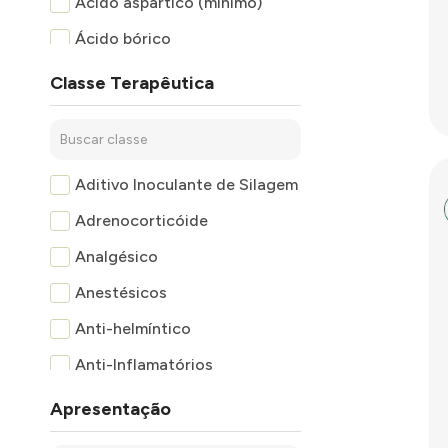
Ácido aspártico (mínimo)
Ácido bórico
Ácido fólico
Classe Terapêutica
Ácido fólico (mínimo)
Ácido glutâmico
Ácido glutâmico (mínimo)
Aditivo Inoculante de Silagem
Ácido lático
Adrenocorticóide
Ácido nicotínico (mínimo)
Analgésico
Ácido oleico
Anestésicos
Ácido pantotênico (mínimo)
Anti-helmíntico
Ácido salicílico
Anti-Inflamatórios
Alanina
Antibióticos
Apresentação
Alanina (mínimo)
Antidiarreico