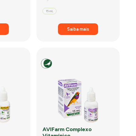
15 mL
Saiba mais
AVIFarm Complexo
Vitamínico