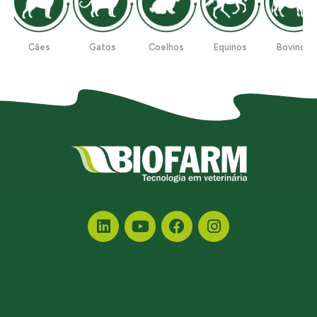
Cães
Gatos
Coelhos
Equinos
Bovinos