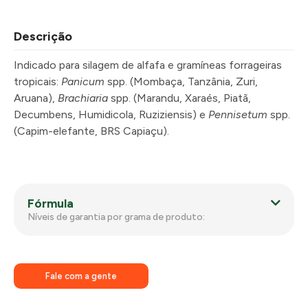
Descrição
Indicado para silagem de alfafa e gramíneas forrageiras
tropicais:
Panicum
spp. (Mombaça, Tanzânia, Zuri,
Aruana),
Brachiaria
spp. (Marandu, Xaraés, Piatã,
Decumbens, Humidicola, Ruziziensis) e
Pennisetum
spp.
(Capim-elefante, BRS Capiaçu).
Fórmula
Níveis de garantia por grama de produto:
Fale com a gente