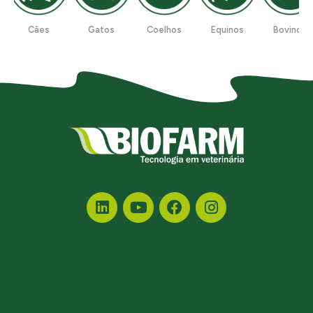
Cães
Gatos
Coelhos
Equinos
Bovinos