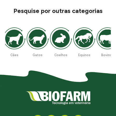
Pesquise por outras categorias
Cães
Gatos
Coelhos
Equinos
Bovinos