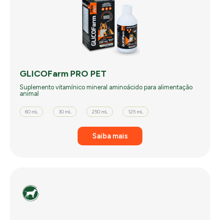
GLICOFarm PRO PET
Suplemento vitamínico mineral aminoácido para alimentação
animal
60 mL
30 mL
250 mL
125 mL
Saiba mais