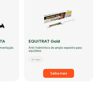
TA
EQUITRAT Gold
limentação
Anti-helmíntico de amplo espectro para
equídeos
Seringas
Saiba mais