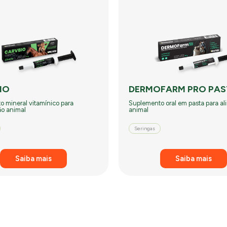
IO
DERMOFARM PRO PAS
 mineral vitamínico para
Suplemento oral em pasta para a
ão animal
animal
Seringas
Saiba mais
Saiba mais