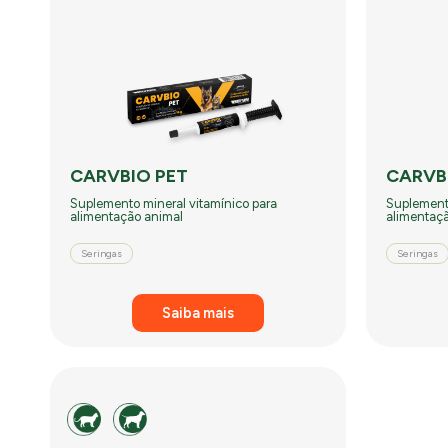
CARVBIO PET
CARVB
Suplemento mineral vitamínico para
Suplemento
alimentação animal
alimentaç
Seringas
Seringas
Saiba mais