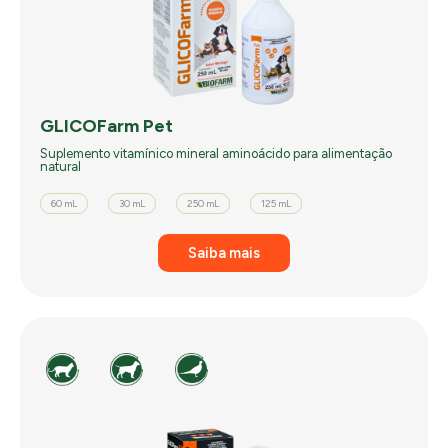
GLICOFarm Pet
Suplemento vitamínico mineral aminoácido para alimentação
natural
60 mL
30 mL
250 mL
125 mL
Saiba mais