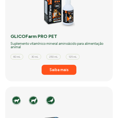
GLICOFarm PRO PET
Suplemento vitamínico mineral aminoácido para alimentação
animal
60 mL
30 mL
250 mL
125 mL
Saiba mais