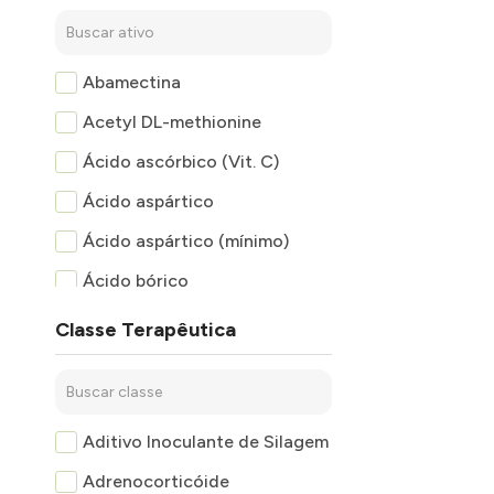
Abamectina
Acetyl DL-methionine
Ácido ascórbico (Vit. C)
Ácido aspártico
Ácido aspártico (mínimo)
Ácido bórico
Ácido fólico
Classe Terapêutica
Ácido fólico (mínimo)
Ácido glutâmico
Ácido glutâmico (mínimo)
Aditivo Inoculante de Silagem
Ácido lático
Adrenocorticóide